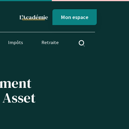
L'
Académi
e
Mon espace
Impôts
Retraite
dement
e Asset