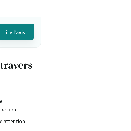
Lire l’avis
 travers
ie
lection.
e attention