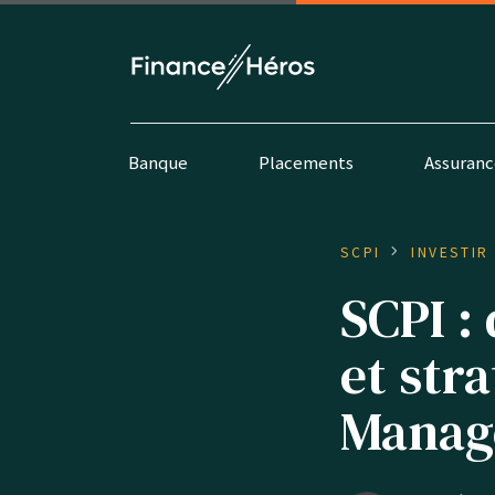
Banque
Placements
Assuranc
SCPI
INVESTIR
SCPI :
et str
Manag