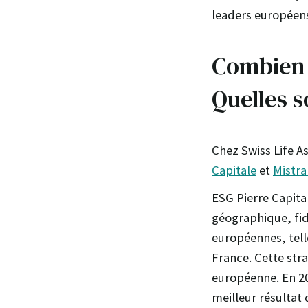
leaders européens
Combien 
Quelles s
Chez Swiss Life A
Capitale
et
Mistra
ESG Pierre Capital
géographique, fid
européennes, tell
France. Cette str
européenne. En 20
meilleur résultat