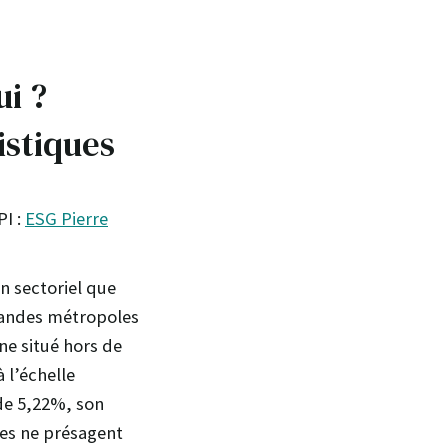
i ?
istiques
PI :
ESG Pierre
an sectoriel que
grandes métropoles
ne situé hors de
 l’échelle
 de 5,22%, son
ées ne présagent