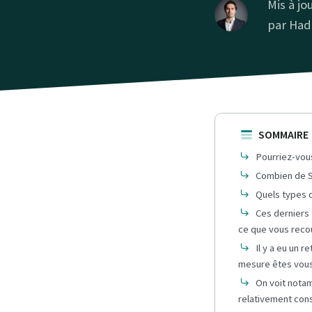
Mis à jou
par
Had
SOMMAIRE
Pourriez-vou
Combien de SC
Quels types 
Ces derniers
ce que vous recou
Il y a eu un 
mesure êtes vous
On voit notam
relativement cons