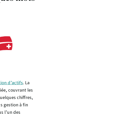
ion d’actifs
. La
iée, couvrant les
uelques chiffres,
s gestion à fin
us l’un des